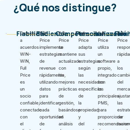
¿Qué nos distingue?
Fiabilidad
Eficiencia
Competencia
Personalización
Innovació
Flexi
Gracias
Full
Full
Full
Full
Full
a
Price
Price
Price
Price
Price
acuerdos
implementa
se
adapta
utiliza
respo
WIN-
estrategias
mantiene
sus
un
rápid
WIN,
de
actualizada
estrategias
software
a
Full
revenue
con
según
propio,
los
Price
rápidamente,
las
las
integrado
cambi
es
utilizando
mejores
necesidades
con
del
un
datos
prácticas
específicas
los
merca
socio
para
de
de
principales
ajusta
confiable,
identificar
gestión,
la
PMS,
las
conectado
cada
basándose
propiedad
para
estrat
con
oportunidad
en
y
proporcionar
de
el
de
análisis
del
recomendacion
maner