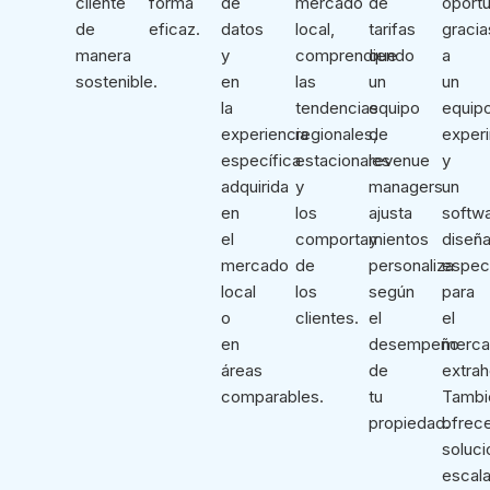
cliente
forma
de
mercado
de
oportu
de
eficaz.
datos
local,
tarifas
gracia
manera
y
comprendiendo
que
a
sostenible.
en
las
un
un
la
tendencias
equipo
equip
experiencia
regionales,
de
exper
específica
estacionales
revenue
y
adquirida
y
managers
un
en
los
ajusta
softw
el
comportamientos
y
diseñ
mercado
de
personaliza
espec
local
los
según
para
o
clientes.
el
el
en
desempeño
merc
áreas
de
extrah
comparables.
tu
Tambi
propiedad.
ofrec
soluc
escala