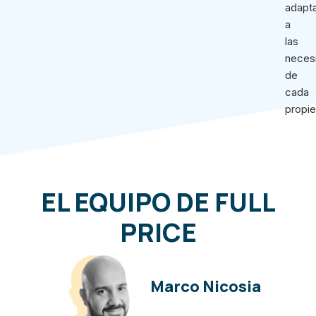
adapt
a
las
neces
de
cada
propi
EL EQUIPO DE FULL
PRICE
Marco Nicosia