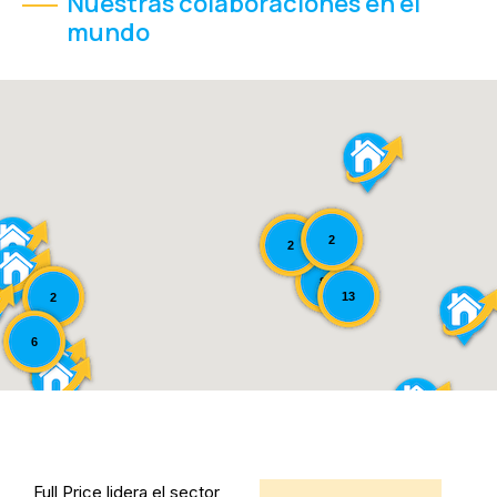
Nuestras colaboraciones en el
mundo
2
2
85
13
2
6
Full Price lidera el sector