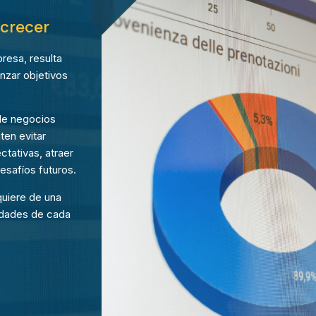
 crecer
resa, resulta
anzar objetivos
 de negocios
ten evitar
tativas, atraer
esafíos futuros.
quiere de una
ridades de cada