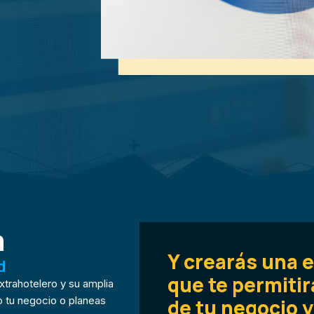
a
Y crearás una e
d
que te permitir
extrahotelero y su amplia
do tu negocio o planeas
de tu negocio y