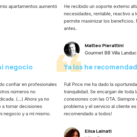
de mis apartamentos aumentó
He recibido un soporte externo alt
necesidades, rentable, reactivo a
permite maximizar los beneficios.
antes.
Matteo Pierattini
Gourmet BB Villa Landucc
mi negocio
Ya los he recomendad
do confiar en profesionales
Full Price me ha dado la oportuni
stros números no
tranquilidad. Se encargan de toda l
edicada. (…) Ahora ya no
conexiones con las OTA. Siempre e
e a tomar decisiones
problema y el servicio al cliente es
i negocio y a mí mismo.
recomendado a todos!
Elisa Lainati