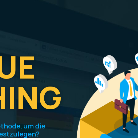
HOME
TEAM
DIENSTLEISTUNG
UE
ING
ethode, um die
festzulegen?