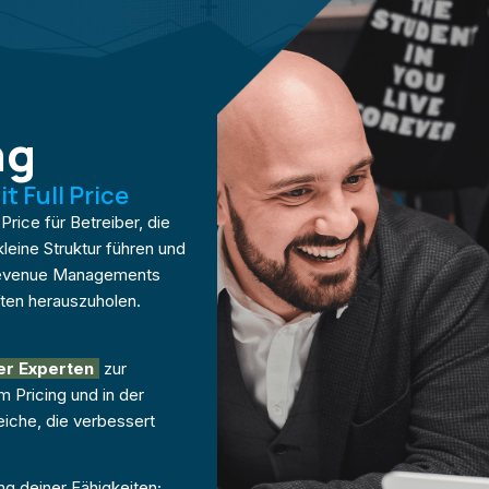
ng
 Full Price
rice für Betreiber, die
leine Struktur führen und
 Revenue Managements
ten herauszuholen.
er Experten
zur
 Pricing und in der
eiche, die verbessert
g deiner Fähigkeiten;