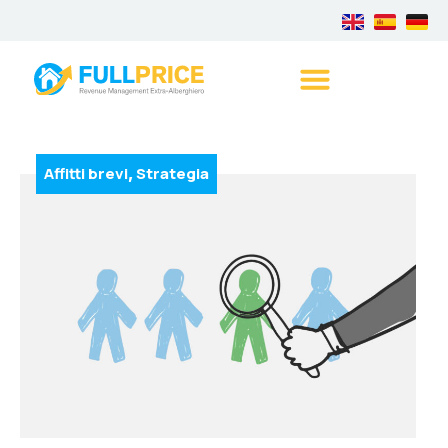
Affitti brevi
Strategia
,