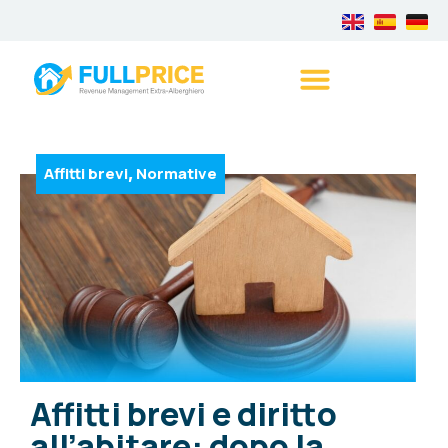
Affitti brevi
Normative
,
Affitti brevi e diritto
all’abitare: dopo la